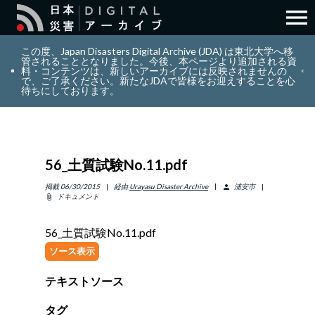
menu
search
検索
この度、Japan Disasters Digital Archive (JDA) は東北大学へ移
管されることとなりました。今後、本ページより追加される資
料・コンテンツは、新しいアーカイブには反映されませんの
で、ご了承ください。新たなJDAで皆様をお迎えすることを心
layers
コレクション
待ちにしております。
add_circle_outline
貢献
56_土質試験No.11.pdf
info_outline
リソース
掲載
06/30/2015
経由
Urayasu Disaster Archive
浦安市
person
ドキュメント
attach_file
アバウト
56_土質試験No.11.pdf
ソース表示
日本語
ENGLISH
テキストソース
サインイン
タグ