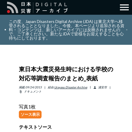
menu
search
検索
この度、Japan Disasters Digital Archive (JDA) は東北大学へ移
管されることとなりました。今後、本ページより追加される資
料・コンテンツは、新しいアーカイブには反映されませんの
で、ご了承ください。新たなJDAで皆様をお迎えすることを心
layers
コレクション
待ちにしております。
add_circle_outline
貢献
東日本大震災発生時における学校の
info_outline
リソース
対応等調査報告のまとめ_表紙
アバウト
掲載
09/24/2015
経由
Urayasu Disaster Archive
浦安市
person
ドキュメント
attach_file
日本語
ENGLISH
写真1枚
ソース表示
テキストソース
サインイン