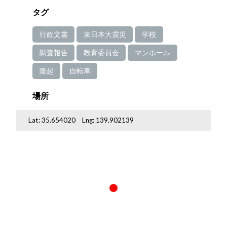
タグ
行政文書
東日本大震災
学校
調査報告
教育委員会
マンホール
隆起
自転車
場所
Lat:
35.654020
Lng:
139.902139