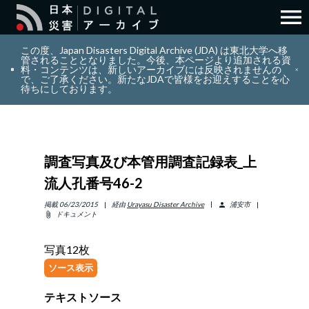
menu
search
検索
この度、Japan Disasters Digital Archive (JDA) は東北大学へ移
管されることとなりました。今後、本ページより追加される資
料・コンテンツは、新しいアーカイブには反映されませんの
で、ご了承ください。新たなJDAで皆様をお迎えすることを心
layers
コレクション
待ちにしております。
add_circle_outline
貢献
調査写真及び本管用調査記録表_上
info_outline
リソース
流人孔番号46-2
アバウト
掲載
06/23/2015
経由
Urayasu Disaster Archive
浦安市
person
ドキュメント
attach_file
日本語
ENGLISH
写真12枚
ソース表示
テキストソース
サインイン