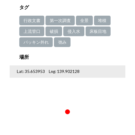
タグ
行政文書
第一次調査
全景
堆積
上流管口
破損
侵入水
床板目地
パッキン外れ
弛み
場所
Lat:
35.653953
Lng:
139.902128