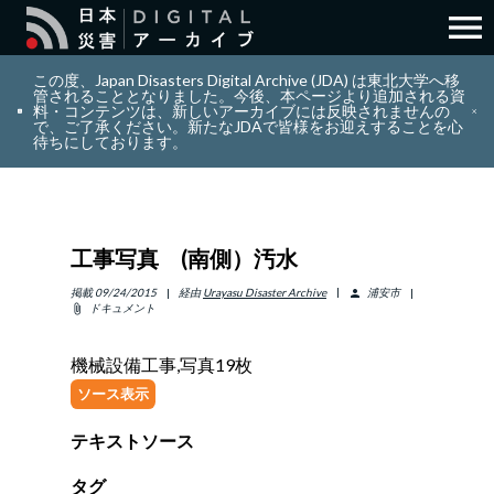
menu
search
検索
この度、Japan Disasters Digital Archive (JDA) は東北大学へ移
管されることとなりました。今後、本ページより追加される資
料・コンテンツは、新しいアーカイブには反映されませんの
で、ご了承ください。新たなJDAで皆様をお迎えすることを心
layers
コレクション
待ちにしております。
add_circle_outline
貢献
工事写真 (南側）汚水
info_outline
リソース
掲載
09/24/2015
経由
Urayasu Disaster Archive
浦安市
person
ドキュメント
attach_file
アバウト
機械設備工事,写真19枚
ソース表示
日本語
ENGLISH
テキストソース
サインイン
タグ