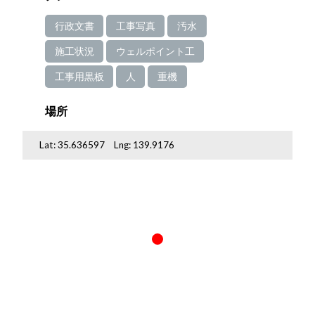
行政文書
工事写真
汚水
施工状況
ウェルポイント工
工事用黒板
人
重機
場所
Lat:
35.636597
Lng:
139.9176