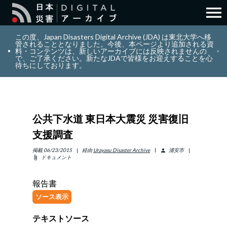
menu
search
検索
この度、Japan Disasters Digital Archive (JDA) は東北大学へ移
管されることとなりました。今後、本ページより追加される資
料・コンテンツは、新しいアーカイブには反映されませんの
で、ご了承ください。新たなJDAで皆様をお迎えすることを心
layers
コレクション
待ちにしております。
add_circle_outline
貢献
公共下水道 東日本大震災 災害復旧
info_outline
リソース
支援調査
アバウト
掲載
06/23/2015
経由
Urayasu Disaster Archive
浦安市
person
ドキュメント
attach_file
日本語
ENGLISH
報告書
ソース表示
テキストソース
サインイン