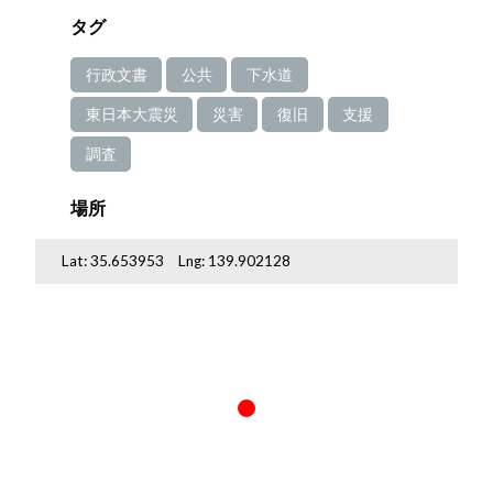
タグ
行政文書
公共
下水道
東日本大震災
災害
復旧
支援
調査
場所
Lat:
35.653953
Lng:
139.902128