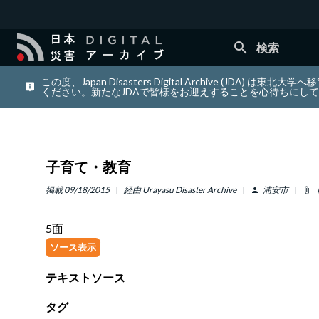
search
検索
この度、Japan Disasters Digital Archiv
ください。新たなJDAで皆様をお迎えすることを心待ちにし
子育て・教育
掲載
09/18/2015
経由
Urayasu Disaster Archive
浦安市
person
attach_file
5面
ソース表示
テキストソース
タグ