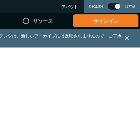
アバウト
日本語
ENGLISH
info_outline
リソース
サインイン
れる資料・コンテンツは、新しいアーカイブには反映されませんので、ご了承