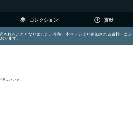
layers
add_circle_outline
コレクション
貢献
e (JDA) は東北大学へ移管されることとなりました。今後、本ページより追加さ
ております。
ドキュメント