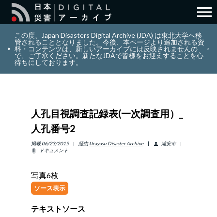
menu
search
検索
この度、Japan Disasters Digital Archive (JDA) は東北大学へ移
管されることとなりました。今後、本ページより追加される資
料・コンテンツは、新しいアーカイブには反映されませんの
で、ご了承ください。新たなJDAで皆様をお迎えすることを心
layers
コレクション
待ちにしております。
add_circle_outline
貢献
人孔目視調査記録表(一次調査用）_
info_outline
リソース
人孔番号2
アバウト
掲載
06/23/2015
経由
Urayasu Disaster Archive
浦安市
person
ドキュメント
attach_file
日本語
ENGLISH
写真6枚
ソース表示
テキストソース
サインイン