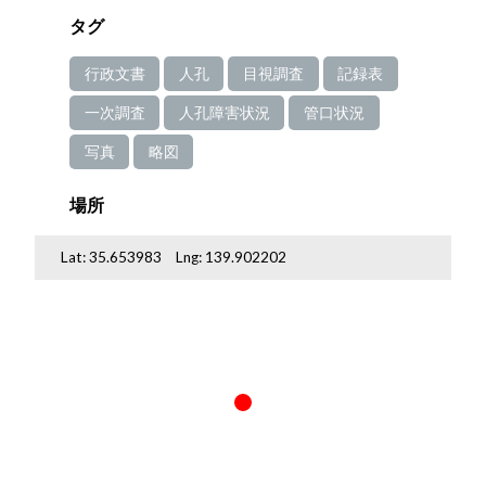
タグ
行政文書
人孔
目視調査
記録表
一次調査
人孔障害状況
管口状況
写真
略図
場所
Lat:
35.653983
Lng:
139.902202