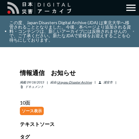
menu
search
検索
この度、Japan Disasters Digital Archive (JDA) は東北大学へ移
管されることとなりました。今後、本ページより追加される資
料・コンテンツは、新しいアーカイブには反映されませんの
で、ご了承ください。新たなJDAで皆様をお迎えすることを心
layers
コレクション
待ちにしております。
add_circle_outline
貢献
情報通信 お知らせ
info_outline
リソース
掲載
09/18/2015
経由
Urayasu Disaster Archive
浦安市
person
ドキュメント
attach_file
アバウト
10面
ソース表示
日本語
ENGLISH
テキストソース
サインイン
タグ