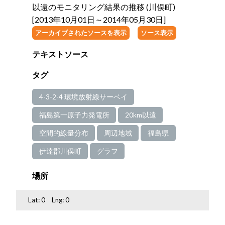
以遠のモニタリング結果の推移 (川俣町)
[2013年10月01日～2014年05月30日]
アーカイブされたソースを表示
ソース表示
テキストソース
タグ
4-3-2-4 環境放射線サーベイ
福島第一原子力発電所
20km以遠
空間的線量分布
周辺地域
福島県
伊達郡川俣町
グラフ
場所
Lat:
0
Lng:
0