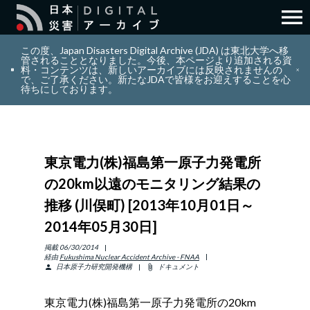
menu
search
検索
この度、Japan Disasters Digital Archive (JDA) は東北大学へ移
管されることとなりました。今後、本ページより追加される資
料・コンテンツは、新しいアーカイブには反映されませんの
で、ご了承ください。新たなJDAで皆様をお迎えすることを心
layers
コレクション
待ちにしております。
add_circle_outline
貢献
東京電力(株)福島第一原子力発電所
info_outline
リソース
の20km以遠のモニタリング結果の
推移 (川俣町) [2013年10月01日～
アバウト
2014年05月30日]
日本語
掲載
06/30/2014
ENGLISH
経由
Fukushima Nuclear Accident Archive - FNAA
日本原子力研究開発機構
ドキュメント
person
attach_file
東京電力(株)福島第一原子力発電所の20km
サインイン