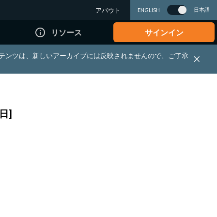
アバウト
日本語
ENGLISH
info_outline
リソース
サインイン
れる資料・コンテンツは、新しいアーカイブには反映されませんので、ご了承
日]