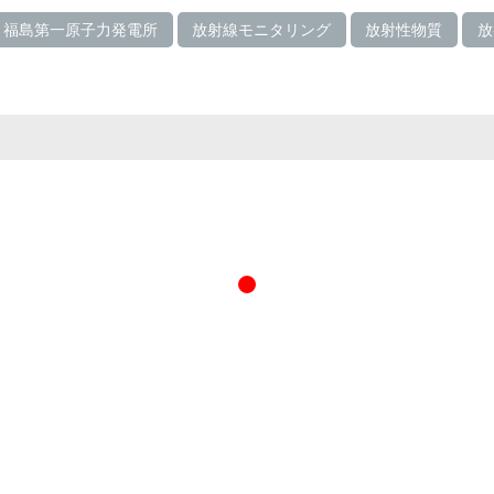
福島第一原子力発電所
放射線モニタリング
放射性物質
放