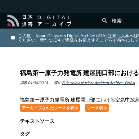
search
検索
この度、Japan Disasters Digital Archiv
ください。新たなJDAで皆様をお迎えすることを心待ちにし
福島第一原子力発電所 建屋開口部における空
掲載
01/06/2014
経由
Fukushima Nuclear Accident Archive - FNAA
福島第一原子力発電所 建屋開口部における空気中放射性物
アーカイブされたソースを表示
ソース表示
テキストソース
タグ