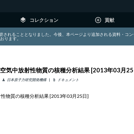
layers
add_circle_outline
コレクション
貢献
e (JDA) は東北大学へ移管されることとなりました。今後、本ページより追加さ
ております。
気中放射性物質の核種分析結果 [2013年03月25
日本原子力研究開発機構
ドキュメント
person
attach_file
質の核種分析結果 [2013年03月25日]