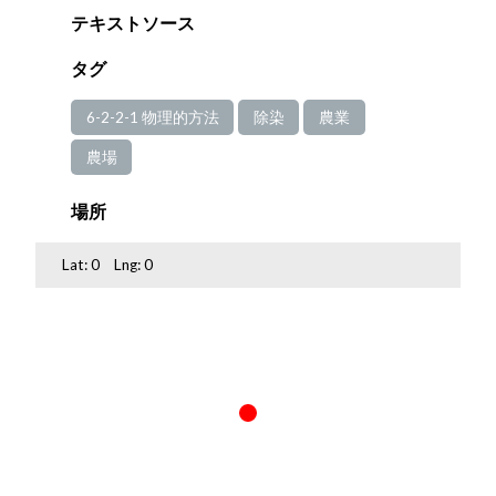
テキストソース
タグ
6-2-2-1 物理的方法
除染
農業
農場
場所
Lat:
0
Lng:
0