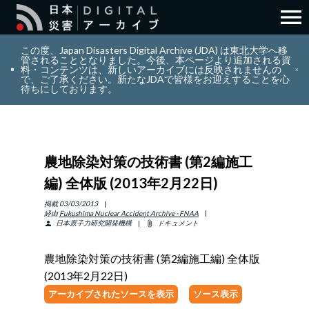
menu
search
検索
この度、Japan Disasters Digital Archive (JDA) は東北大学へ移
管されることとなりました。今後、本ページより追加される資
料・コンテンツは、新しいアーカイブには反映されませんの
で、ご了承ください。新たなJDAで皆様をお迎えすることを心
layers
コレクション
待ちにしております。
add_circle_outline
貢献
農地除染対策の技術書 (第2編施工
info_outline
リソース
編) 全体版 (2013年2月22日)
アバウト
掲載
03/03/2013
経由
Fukushima Nuclear Accident Archive - FNAA
日本原子力研究開発機構
ドキュメント
person
attach_file
日本語
ENGLISH
農地除染対策の技術書 (第2編施工編) 全体版
(2013年2月22日)
アーカイブされたソースを表示
ソース表示
サインイン