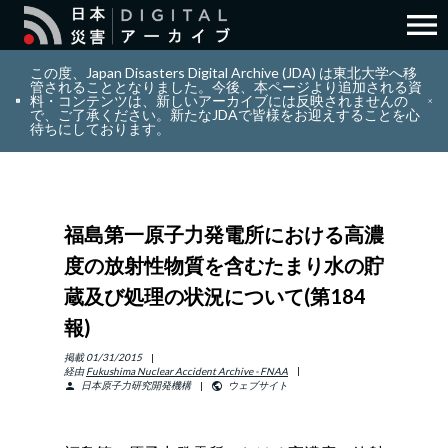
menu
search
検索
この度、Japan Disasters Digital Archive (JDA) は東北大学へ移
管されることとなりました。今後、本ページより追加される資
料・コンテンツは、新しいアーカイブには反映されませんの
で、ご了承ください。新たなJDAで皆様をお迎えすることを心
layers
コレクション
待ちにしております。
add_circle_outline
貢献
福島第一原子力発電所における高濃
info_outline
リソース
度の放射性物質を含むたまり水の貯
蔵及び処理の状況について(第184
アバウト
報)
日本語
掲載
01/31/2015
ENGLISH
経由
Fukushima Nuclear Accident Archive - FNAA
日本原子力研究開発機構
ウェブサイト
person
public
サインイン