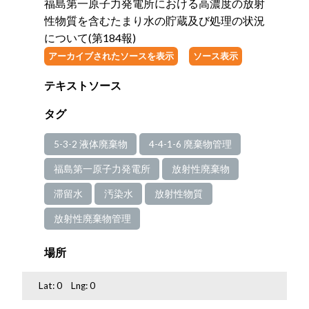
福島第一原子力発電所における高濃度の放射
性物質を含むたまり水の貯蔵及び処理の状況
について(第184報)
アーカイブされたソースを表示
ソース表示
テキストソース
タグ
5-3-2 液体廃棄物
4-4-1-6 廃棄物管理
福島第一原子力発電所
放射性廃棄物
滞留水
汚染水
放射性物質
放射性廃棄物管理
場所
Lat:
0
Lng:
0