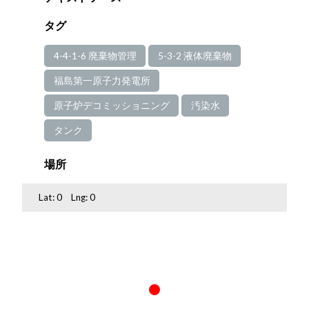
タグ
4-4-1-6 廃棄物管理
5-3-2 液体廃棄物
福島第一原子力発電所
原子炉デコミッショニング
汚染水
タンク
場所
Lat:
0
Lng:
0