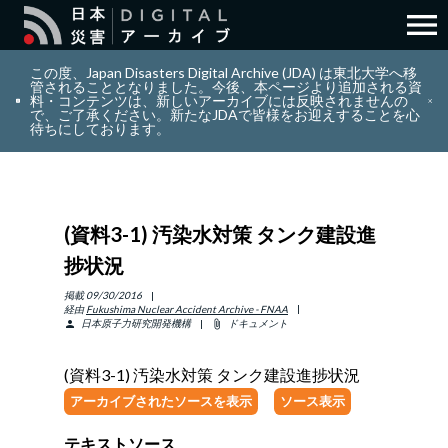
menu
search
検索
この度、Japan Disasters Digital Archive (JDA) は東北大学へ移
管されることとなりました。今後、本ページより追加される資
料・コンテンツは、新しいアーカイブには反映されませんの
で、ご了承ください。新たなJDAで皆様をお迎えすることを心
layers
コレクション
待ちにしております。
add_circle_outline
貢献
(資料3-1) 汚染水対策 タンク建設進
info_outline
リソース
捗状況
アバウト
掲載
09/30/2016
経由
Fukushima Nuclear Accident Archive - FNAA
日本原子力研究開発機構
ドキュメント
person
attach_file
日本語
ENGLISH
(資料3-1) 汚染水対策 タンク建設進捗状況
アーカイブされたソースを表示
ソース表示
サインイン
テキストソース