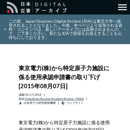
menu
search
検索
この度、Japan Disasters Digital Archive (JDA) は東北大学へ移
管されることとなりました。今後、本ページより追加される資
料・コンテンツは、新しいアーカイブには反映されませんの
で、ご了承ください。新たなJDAで皆様をお迎えすることを心
layers
コレクション
待ちにしております。
add_circle_outline
貢献
東京電力(株)から特定原子力施設に
info_outline
リソース
係る使用承認申請書の取り下げ
[2015年08月07日]
アバウト
掲載
05/17/2018
経由
Fukushima Nuclear Accident Archive - FNAA
日本原子力研究開発機構
ウェブサイト
person
public
日本語
ENGLISH
東京電力(株)から特定原子力施設に係る使用
サインイン
承認申請書の取り下げ [2015年08月07日]