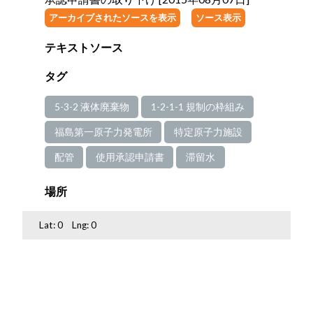
アーカイブされたソースを表示
ソース表示
テキストソース
タグ
5-3-2 液体廃棄物
1-2-1-1 規制の枠組み
福島第一原子力発電所
特定原子力施設
配管
使用承認申請書
滞留水
場所
Lat:
0
Lng:
0