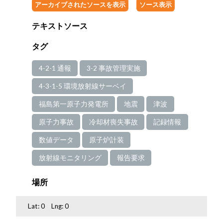
アーカイブされたソースを表示
ソース表示
テキストソース
タグ
4-2-1 通報
3-2 事故管理実施
4-3-1-5 環境放射線サーベイ
福島第一原子力発電所
地震
津波
原子力事故
冷却材喪失事故
記録情報
数値データ
原子炉計装
放射線モニタリング
報告要求
場所
Lat:
0
Lng:
0