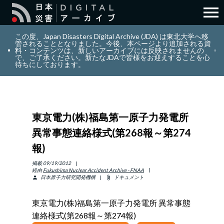
menu
search
検索
この度、Japan Disasters Digital Archive (JDA) は東北大学へ移
管されることとなりました。今後、本ページより追加される資
料・コンテンツは、新しいアーカイブには反映されませんの
で、ご了承ください。新たなJDAで皆様をお迎えすることを心
layers
コレクション
待ちにしております。
add_circle_outline
貢献
東京電力(株)福島第一原子力発電所
info_outline
リソース
異常事態連絡様式(第268報～第274
報)
アバウト
掲載
09/19/2012
経由
Fukushima Nuclear Accident Archive - FNAA
日本原子力研究開発機構
ドキュメント
person
attach_file
日本語
ENGLISH
東京電力(株)福島第一原子力発電所 異常事態
連絡様式(第268報～第274報)
サインイン