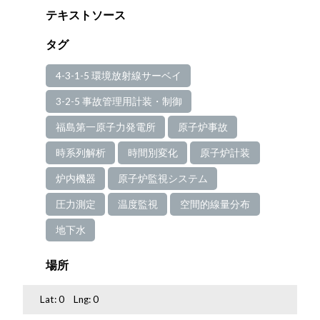
テキストソース
タグ
4-3-1-5 環境放射線サーベイ
3-2-5 事故管理用計装・制御
福島第一原子力発電所
原子炉事故
時系列解析
時間別変化
原子炉計装
炉内機器
原子炉監視システム
圧力測定
温度監視
空間的線量分布
地下水
場所
Lat:
0
Lng:
0