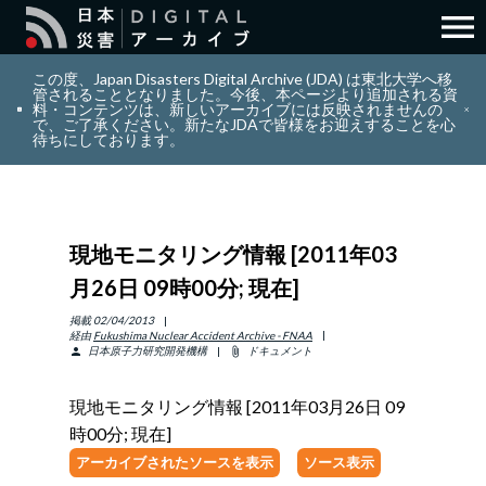
menu
search
検索
この度、Japan Disasters Digital Archive (JDA) は東北大学へ移
管されることとなりました。今後、本ページより追加される資
料・コンテンツは、新しいアーカイブには反映されませんの
で、ご了承ください。新たなJDAで皆様をお迎えすることを心
layers
コレクション
待ちにしております。
add_circle_outline
貢献
現地モニタリング情報 [2011年03
info_outline
リソース
月26日 09時00分; 現在]
アバウト
掲載
02/04/2013
経由
Fukushima Nuclear Accident Archive - FNAA
日本原子力研究開発機構
ドキュメント
person
attach_file
日本語
ENGLISH
現地モニタリング情報 [2011年03月26日 09
時00分; 現在]
アーカイブされたソースを表示
ソース表示
サインイン