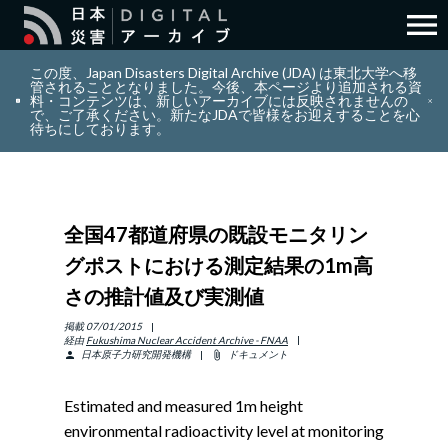
menu
search
検索
この度、Japan Disasters Digital Archive (JDA) は東北大学へ移
管されることとなりました。今後、本ページより追加される資
料・コンテンツは、新しいアーカイブには反映されませんの
で、ご了承ください。新たなJDAで皆様をお迎えすることを心
layers
コレクション
待ちにしております。
add_circle_outline
貢献
全国47都道府県の既設モニタリン
info_outline
リソース
グポストにおける測定結果の1m高
さの推計値及び実測値
アバウト
掲載
07/01/2015
経由
Fukushima Nuclear Accident Archive - FNAA
日本原子力研究開発機構
ドキュメント
person
attach_file
日本語
ENGLISH
Estimated and measured 1m height
environmental radioactivity level at monitoring
サインイン