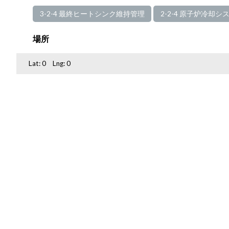
3-2-4 最終ヒートシンク維持管理
2-2-4 原子炉冷却シ
場所
Lat:
0
Lng:
0