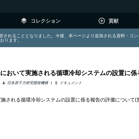
layers
add_circle_outline
コレクション
貢献
e (JDA) は東北大学へ移管されることとなりました。今後、本ページより追加さ
ております。
機において実施される循環冷却システムの設置に係
日本原子力研究開発機構
ドキュメント
person
attach_file
実施される循環冷却システムの設置に係る報告の評価について(別