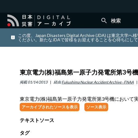
search
検索
この度、Japan Disasters Digital Archiv
ください。新たなJDAで皆様をお迎えすることを心待ちにし
東京電力(株)福島第一原子力発電所第3号
掲載
01/14/2013
経由
Fukushima Nuclear Accident Archive - FNAA
東京電力(株)福島第一原子力発電所第3号機において
アーカイブされたソースを表示
ソース表示
テキストソース
タグ