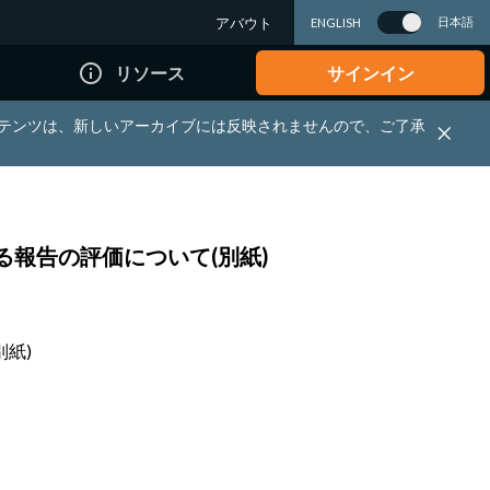
アバウト
日本語
ENGLISH
info_outline
リソース
サインイン
れる資料・コンテンツは、新しいアーカイブには反映されませんので、ご了承
る報告の評価について(別紙)
紙)