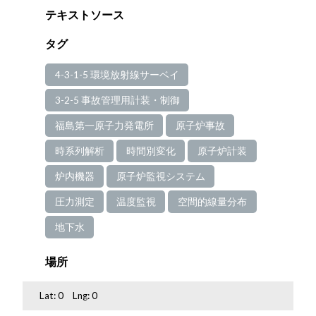
テキストソース
タグ
4-3-1-5 環境放射線サーベイ
3-2-5 事故管理用計装・制御
福島第一原子力発電所
原子炉事故
時系列解析
時間別変化
原子炉計装
炉内機器
原子炉監視システム
圧力測定
温度監視
空間的線量分布
地下水
場所
Lat:
0
Lng:
0