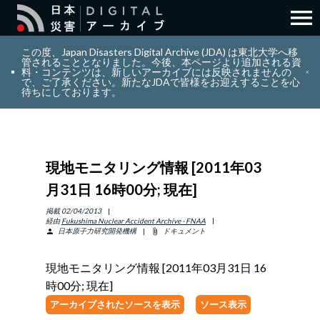
menu
search
検索
この度、Japan Disasters Digital Archive (JDA) は東北大学へ移
管されることとなりました。今後、本ページより追加される資
料・コンテンツは、新しいアーカイブには反映されませんの
で、ご了承ください。新たなJDAで皆様をお迎えすることを心
layers
コレクション
待ちにしております。
add_circle_outline
貢献
現地モニタリング情報 [2011年03
info_outline
リソース
月31日 16時00分; 現在]
アバウト
掲載
02/04/2013
経由
Fukushima Nuclear Accident Archive - FNAA
日本原子力研究開発機構
ドキュメント
person
attach_file
日本語
ENGLISH
現地モニタリング情報 [2011年03月31日 16
時00分; 現在]
アーカイブされたソースを表示
ソース表示
サインイン