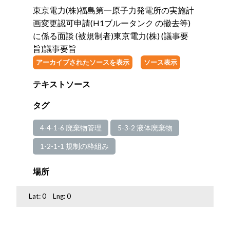
東京電力(株)福島第一原子力発電所の実施計
画変更認可申請(H1ブルータンク の撤去等)
に係る面談 (被規制者)東京電力(株) (議事要
旨)議事要旨
アーカイブされたソースを表示
ソース表示
テキストソース
タグ
4-4-1-6 廃棄物管理
5-3-2 液体廃棄物
1-2-1-1 規制の枠組み
場所
Lat:
0
Lng:
0