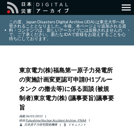
menu
search
検索
この度、Japan Disasters Digital Archive (JDA) は東北大学へ移
管されることとなりました。今後、本ページより追加される資
料・コンテンツは、新しいアーカイブには反映されませんの
で、ご了承ください。新たなJDAで皆様をお迎えすることを心
layers
コレクション
待ちにしております。
add_circle_outline
貢献
東京電力(株)福島第一原子力発電所
info_outline
リソース
の実施計画変更認可申請(H1ブルー
タンク の撤去等)に係る面談 (被規
アバウト
制者)東京電力(株) (議事要旨)議事要
旨
日本語
ENGLISH
掲載
06/01/2015
経由
Fukushima Nuclear Accident Archive - FNAA
日本原子力研究開発機構
ドキュメント
person
attach_file
サインイン