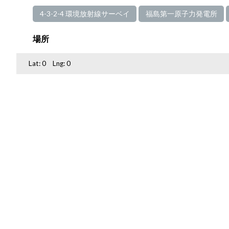
4-3-2-4 環境放射線サーベイ
福島第一原子力発電所
場所
Lat:
0
Lng:
0