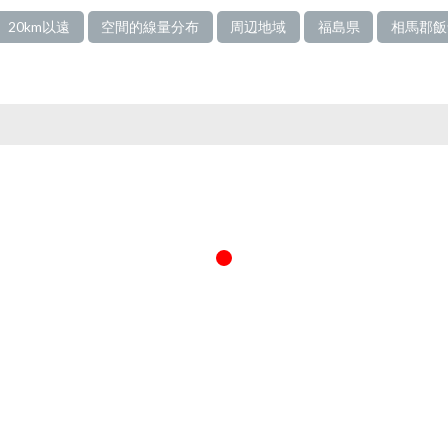
20km以遠
空間的線量分布
周辺地域
福島県
相馬郡飯