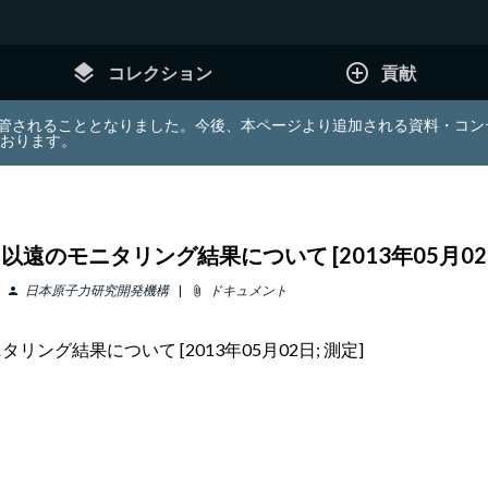
layers
add_circle_outline
コレクション
貢献
e (JDA) は東北大学へ移管されることとなりました。今後、本ページより追加さ
ております。
遠のモニタリング結果について [2013年05月02日
日本原子力研究開発機構
ドキュメント
person
attach_file
ング結果について [2013年05月02日; 測定]