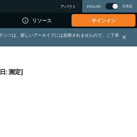
アバウト
日本語
ENGLISH
info_outline
リソース
サインイン
れる資料・コンテンツは、新しいアーカイブには反映されませんので、ご了承
; 測定]