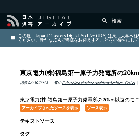
search
検索
この度、Japan Disasters Digital Archiv
ください。新たなJDAで皆様をお迎えすることを心待ちにし
東京電力(株)福島第一原子力発電所の20km以
掲載
06/30/2013
経由
Fukushima Nuclear Accident Archive - FNAA
東京電力(株)福島第一原子力発電所の20km以遠のモニタリ
アーカイブされたソースを表示
ソース表示
テキストソース
タグ