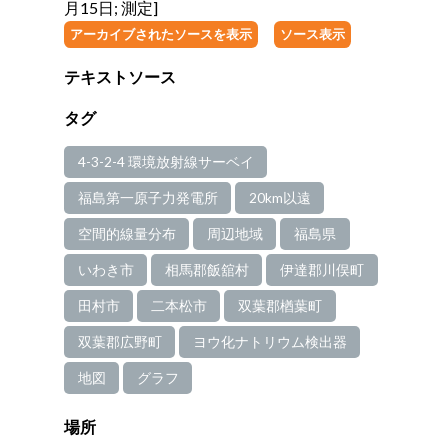
月15日; 測定]
アーカイブされたソースを表示
ソース表示
テキストソース
タグ
4-3-2-4 環境放射線サーベイ
福島第一原子力発電所
20km以遠
空間的線量分布
周辺地域
福島県
いわき市
相馬郡飯舘村
伊達郡川俣町
田村市
二本松市
双葉郡楢葉町
双葉郡広野町
ヨウ化ナトリウム検出器
地図
グラフ
場所