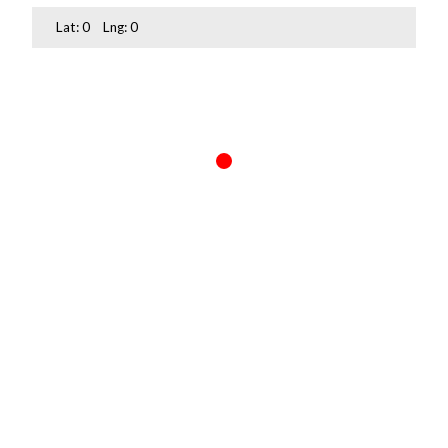
Lat:
0
Lng:
0