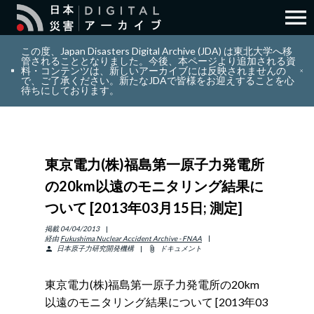
menu
search
検索
この度、Japan Disasters Digital Archive (JDA) は東北大学へ移
管されることとなりました。今後、本ページより追加される資
料・コンテンツは、新しいアーカイブには反映されませんの
で、ご了承ください。新たなJDAで皆様をお迎えすることを心
layers
コレクション
待ちにしております。
add_circle_outline
貢献
東京電力(株)福島第一原子力発電所
info_outline
リソース
の20km以遠のモニタリング結果に
ついて [2013年03月15日; 測定]
アバウト
掲載
04/04/2013
経由
Fukushima Nuclear Accident Archive - FNAA
日本原子力研究開発機構
ドキュメント
person
attach_file
日本語
ENGLISH
東京電力(株)福島第一原子力発電所の20km
以遠のモニタリング結果について [2013年03
サインイン