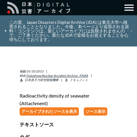
menu
search
検索
この度、Japan Disasters Digital Archive (JDA) は東北大学へ移
管されることとなりました。今後、本ページより追加される資
料・コンテンツは、新しいアーカイブには反映されませんの
で、ご了承ください。新たなJDAで皆様をお迎えすることを心
layers
コレクション
待ちにしております。
add_circle_outline
貢献
掲載
01/10/2013
info_outline
リソース
経由
Fukushima Nuclear Accident Archive - FNAA
日本原子力研究開発機構
ドキュメント
person
attach_file
アバウト
Radioactivity density of seawater
(Attachment)
日本語
ENGLISH
アーカイブされたソースを表示
ソース表示
テキストソース
サインイン
タグ