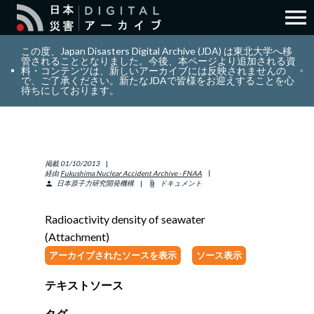
menu
search
検索
この度、Japan Disasters Digital Archive (JDA) は東北大学へ移
管されることとなりました。今後、本ページより追加される資
料・コンテンツは、新しいアーカイブには反映されませんの
で、ご了承ください。新たなJDAで皆様をお迎えすることを心
layers
コレクション
待ちにしております。
add_circle_outline
貢献
掲載
01/10/2013
info_outline
リソース
経由
Fukushima Nuclear Accident Archive - FNAA
日本原子力研究開発機構
ドキュメント
person
attach_file
アバウト
Radioactivity density of seawater
(Attachment)
日本語
ENGLISH
アーカイブされたソースを表示
ソース表示
テキストソース
サインイン
タグ