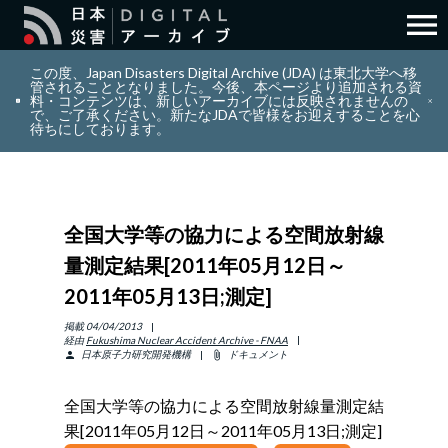
menu
search
検索
この度、Japan Disasters Digital Archive (JDA) は東北大学へ移
管されることとなりました。今後、本ページより追加される資
料・コンテンツは、新しいアーカイブには反映されませんの
で、ご了承ください。新たなJDAで皆様をお迎えすることを心
layers
コレクション
待ちにしております。
add_circle_outline
貢献
全国大学等の協力による空間放射線
info_outline
リソース
量測定結果[2011年05月12日～
2011年05月13日;測定]
アバウト
掲載
04/04/2013
経由
Fukushima Nuclear Accident Archive - FNAA
日本原子力研究開発機構
ドキュメント
person
attach_file
日本語
ENGLISH
全国大学等の協力による空間放射線量測定結
果[2011年05月12日～2011年05月13日;測定]
サインイン