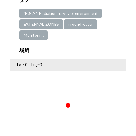
4-3-2-4 Radiation survey of environment
EXTERNAL ZONES
ground water
Monitoring
場所
Lat:
0
Lng:
0