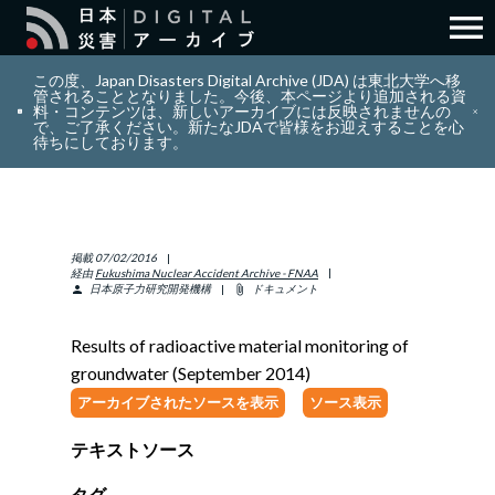
menu
search
検索
この度、Japan Disasters Digital Archive (JDA) は東北大学へ移
管されることとなりました。今後、本ページより追加される資
料・コンテンツは、新しいアーカイブには反映されませんの
で、ご了承ください。新たなJDAで皆様をお迎えすることを心
layers
コレクション
待ちにしております。
add_circle_outline
貢献
掲載
07/02/2016
info_outline
リソース
経由
Fukushima Nuclear Accident Archive - FNAA
日本原子力研究開発機構
ドキュメント
person
attach_file
アバウト
Results of radioactive material monitoring of
groundwater (September 2014)
日本語
ENGLISH
アーカイブされたソースを表示
ソース表示
テキストソース
サインイン
タグ