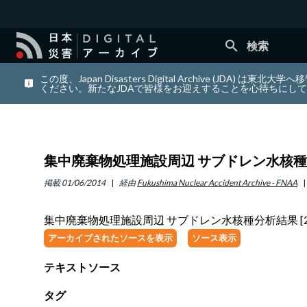
search
検索
この度、Japan Disasters Digital Archiv
ください。新たなJDAで皆様をお迎えすることを心待ちにし
集中廃棄物処理施設周辺 サブドレン水核種分析
掲載
01/06/2014
経由
Fukushima Nuclear Accident Archive - FNAA
集中廃棄物処理施設周辺 サブドレン水核種分析結果 [20
アーカイブされたソースを表示
ソース表示
テキストソース
タグ