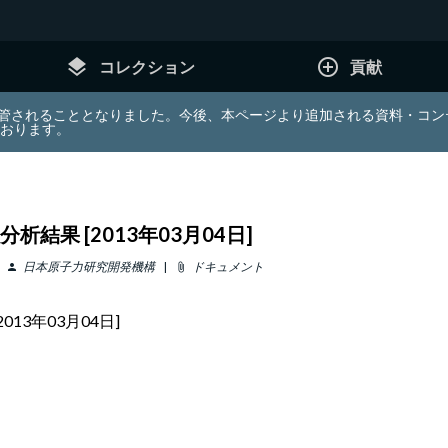
layers
add_circle_outline
コレクション
貢献
e (JDA) は東北大学へ移管されることとなりました。今後、本ページより追加さ
ております。
結果 [2013年03月04日]
日本原子力研究開発機構
ドキュメント
person
attach_file
13年03月04日]