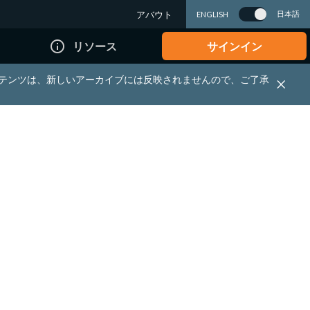
アバウト
日本語
ENGLISH
info_outline
リソース
サインイン
れる資料・コンテンツは、新しいアーカイブには反映されませんので、ご了承