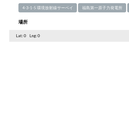
4-3-1-5 環境放射線サーベイ
福島第一原子力発電所
場所
Lat:
0
Lng:
0