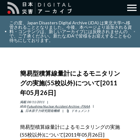
menu
search
検索
この度、Japan Disasters Digital Archive (JDA) は東北大学へ移
管されることとなりました。今後、本ページより追加される資
料・コンテンツは、新しいアーカイブには反映されませんの
で、ご了承ください。新たなJDAで皆様をお迎えすることを心
layers
コレクション
待ちにしております。
add_circle_outline
貢献
簡易型積算線量計によるモニタリン
info_outline
リソース
グの実施(55校以外)について[2011
年05月26日]
アバウト
掲載
08/11/2011
経由
Fukushima Nuclear Accident Archive - FNAA
日本原子力研究開発機構
ドキュメント
person
attach_file
日本語
ENGLISH
簡易型積算線量計によるモニタリングの実施
(55校以外)について[2011年05月26日]
サインイン