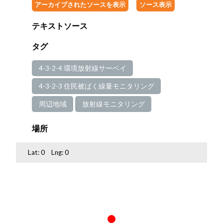
アーカイブされたソースを表示
ソース表示
テキストソース
タグ
4-3-2-4 環境放射線サーベイ
4-3-2-3 住民被ばく線量モニタリング
周辺地域
放射線モニタリング
場所
Lat:
0
Lng:
0