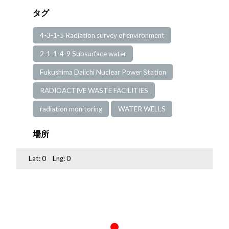
タグ
4-3-1-5 Radiation survey of environment
2-1-1-4-9 Subsurface water
Fukushima Daiichi Nuclear Power Station
RADIOACTIVE WASTE FACILITIES
radiation monitoring
WATER WELLS
場所
Lat:
0
Lng:
0