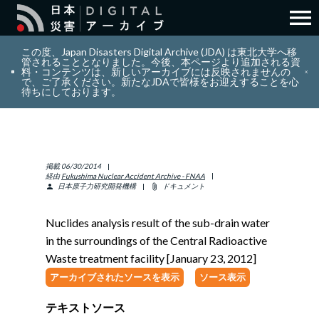
menu
search
検索
この度、Japan Disasters Digital Archive (JDA) は東北大学へ移
管されることとなりました。今後、本ページより追加される資
料・コンテンツは、新しいアーカイブには反映されませんの
で、ご了承ください。新たなJDAで皆様をお迎えすることを心
layers
コレクション
待ちにしております。
add_circle_outline
貢献
掲載
06/30/2014
info_outline
リソース
経由
Fukushima Nuclear Accident Archive - FNAA
日本原子力研究開発機構
ドキュメント
person
attach_file
アバウト
Nuclides analysis result of the sub-drain water
in the surroundings of the Central Radioactive
日本語
ENGLISH
Waste treatment facility [January 23, 2012]
アーカイブされたソースを表示
ソース表示
テキストソース
サインイン