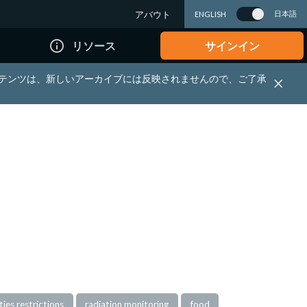
アバウト
日本語
ENGLISH
info_outline
リソース
サインイン
れる資料・コンテンツは、新しいアーカイブには反映されませんので、ご了承
es restrictions
radiation monitoring
food