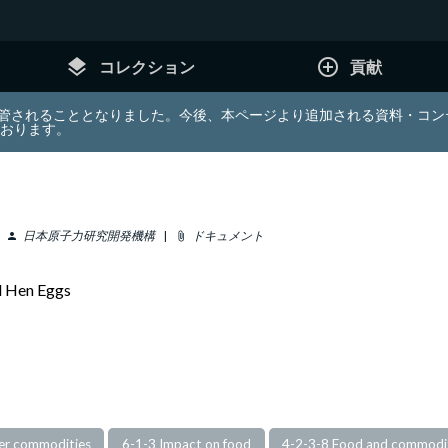
layers
add_circle_outline
コレクション
貢献
e (JDA) は東北大学へ移管されることとなりました。今後、本ページより追加さ
ております。
日本原子力研究開発機構
ドキュメント
person
attach_file
nd Hen Eggs
her commodities
6-1-3 Impact on food
4-2-3-8 Food and commoditi