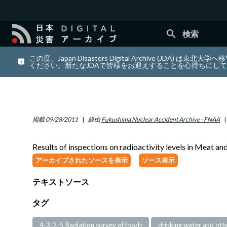
search
検索
この度、Japan Disasters Digital Archiv
ください。新たなJDAで皆様をお迎えすることを心待ちにし
掲載
09/28/2011
経由
Fukushima Nuclear Accident Archive - FNAA
Results of inspections on radioactivity levels in Meat a
アーカイブされたソースを表示
ソース表示
テキストソース
タグ
4-3-2-5 Radiation survey of foods
drinking water and ot