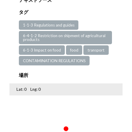
タグ
1-1-3 Regulations and guides
6-4-1-2 Restriction on shipment of agricultural
products
6-1-3 Impact on food
food
transport
CONTAMINATION REGULATIONS
場所
Lat:
0
Lng:
0