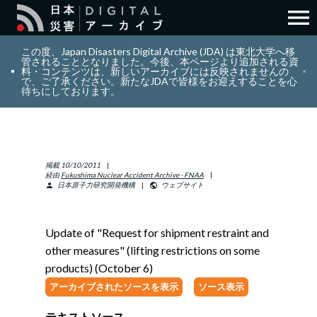
menu
search
検索
この度、Japan Disasters Digital Archive (JDA) は東北大学へ移
管されることとなりました。今後、本ページより追加される資
料・コンテンツは、新しいアーカイブには反映されませんの
で、ご了承ください。新たなJDAで皆様をお迎えすることを心
layers
コレクション
待ちにしております。
add_circle_outline
貢献
掲載
10/10/2011
info_outline
リソース
経由
Fukushima Nuclear Accident Archive - FNAA
日本原子力研究開発機構
ウェブサイト
person
public
アバウト
Update of "Request for shipment restraint and
other measures" (lifting restrictions on some
日本語
ENGLISH
products) (October 6)
アーカイブされたソースを表示
ソース表示
サインイン
テキストソース