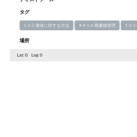
タグ
5-2-2 液体に対する方法
4-4-1-6 廃棄物管理
1-2-
場所
Lat:
0
Lng:
0