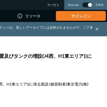
アバウト
日本語
ENGLISH
info_outline
リソース
サインイン
れる資料・コンテンツは、新しいアーカイブには反映されませんので、ご了承
及びタンクの増設(J4西、H1東エリア))に
H1東エリア))に係る面談 (被規制者)東京電力(株)