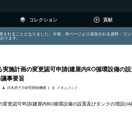
layers
add_circle_outline
コレクション
貢献
e (JDA) は東北大学へ移管されることとなりました。今後、本ページより追加さ
ております。
実施計画の変更認可申請(建屋内RO循環設備の設置
旨)議事要旨
日本原子力研究開発機構
ドキュメント
person
attach_file
更認可申請(建屋内RO循環設備の設置及びタンクの増設(J4西、