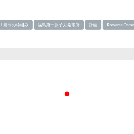
1-1 規制の枠組み
福島第一原子力発電所
計画
Rreverse Osmo