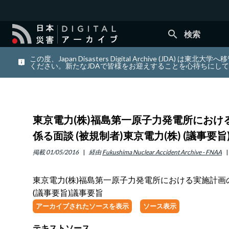
search
検索
この度、Japan Disasters Digital Archiv
ください。新たなJDAで皆様をお迎えすることを心待ちにし
東京電力(株)福島第一原子力発電所における
係る面談 (被規制者)東京電力(株) (議事要
掲載
01/05/2016
経由
Fukushima Nuclear Accident Archive - FNAA
東京電力(株)福島第一原子力発電所における実施計画の変
(議事要旨)議事要旨
アーカイブされたソースを表示
ソース表示
テキストソース