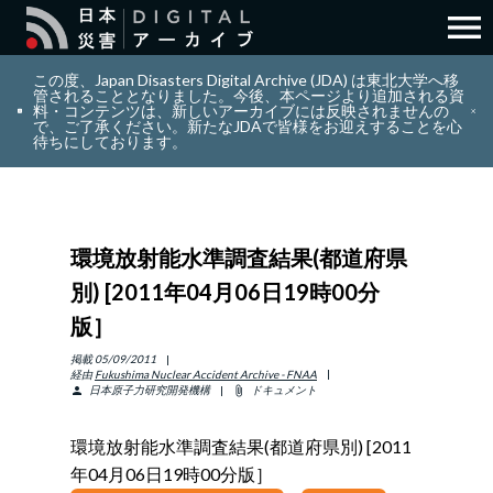
menu
search
検索
この度、Japan Disasters Digital Archive (JDA) は東北大学へ移
管されることとなりました。今後、本ページより追加される資
料・コンテンツは、新しいアーカイブには反映されませんの
で、ご了承ください。新たなJDAで皆様をお迎えすることを心
layers
コレクション
待ちにしております。
add_circle_outline
貢献
環境放射能水準調査結果(都道府県
info_outline
リソース
別) [2011年04月06日19時00分
版］
アバウト
掲載
05/09/2011
経由
Fukushima Nuclear Accident Archive - FNAA
日本原子力研究開発機構
ドキュメント
person
attach_file
日本語
ENGLISH
環境放射能水準調査結果(都道府県別) [2011
年04月06日19時00分版］
サインイン