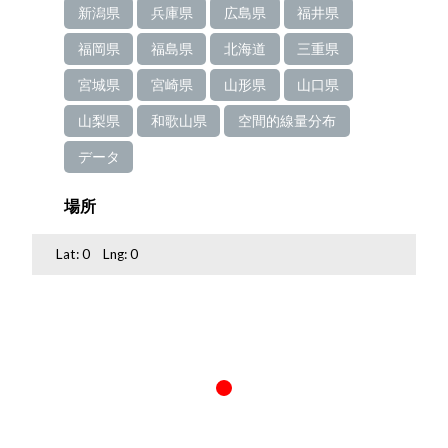
新潟県
兵庫県
広島県
福井県
福岡県
福島県
北海道
三重県
宮城県
宮崎県
山形県
山口県
山梨県
和歌山県
空間的線量分布
データ
場所
Lat:
0
Lng:
0