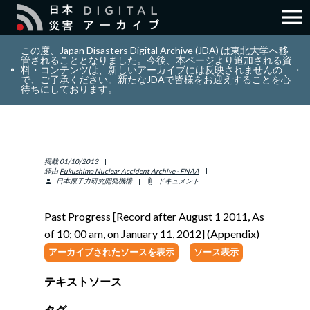
menu
search
検索
この度、Japan Disasters Digital Archive (JDA) は東北大学へ移
管されることとなりました。今後、本ページより追加される資
料・コンテンツは、新しいアーカイブには反映されませんの
で、ご了承ください。新たなJDAで皆様をお迎えすることを心
layers
コレクション
待ちにしております。
add_circle_outline
貢献
掲載
01/10/2013
info_outline
リソース
経由
Fukushima Nuclear Accident Archive - FNAA
日本原子力研究開発機構
ドキュメント
person
attach_file
アバウト
Past Progress [Record after August 1 2011, As
of 10; 00 am, on January 11, 2012] (Appendix)
日本語
ENGLISH
アーカイブされたソースを表示
ソース表示
テキストソース
サインイン
タグ