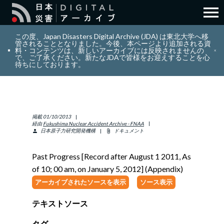
menu
search
検索
この度、Japan Disasters Digital Archive (JDA) は東北大学へ移
管されることとなりました。今後、本ページより追加される資
料・コンテンツは、新しいアーカイブには反映されませんの
で、ご了承ください。新たなJDAで皆様をお迎えすることを心
layers
コレクション
待ちにしております。
add_circle_outline
貢献
掲載
01/10/2013
info_outline
リソース
経由
Fukushima Nuclear Accident Archive - FNAA
日本原子力研究開発機構
ドキュメント
person
attach_file
アバウト
Past Progress [Record after August 1 2011, As
of 10; 00 am, on January 5, 2012] (Appendix)
日本語
ENGLISH
アーカイブされたソースを表示
ソース表示
テキストソース
サインイン
タグ