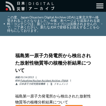
menu
search
検索
この度、Japan Disasters Digital Archive (JDA) は東北大学へ移
管されることとなりました。今後、本ページより追加される資
料・コンテンツは、新しいアーカイブには反映されませんの
で、ご了承ください。新たなJDAで皆様をお迎えすることを心
layers
コレクション
待ちにしております。
add_circle_outline
貢献
福島第一原子力発電所から検出され
info_outline
リソース
た放射性物質等の核種分析結果につ
いて
アバウト
掲載
01/14/2013
経由
Fukushima Nuclear Accident Archive - FNAA
日本原子力研究開発機構
ドキュメント
person
attach_file
日本語
ENGLISH
福島第一原子力発電所から検出された放射性
物質等の核種分析結果について
サインイン