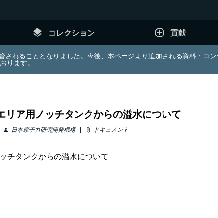
layers
add_circle_outline
コレクション
貢献
e (JDA) は東北大学へ移管されることとなりました。今後、本ページより追加さ
ております。
6エリア用ノッチタンクからの溢水について
日本原子力研究開発機構
ドキュメント
person
attach_file
ノッチタンクからの溢水について