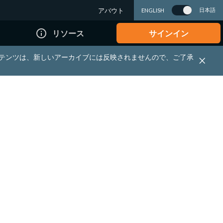
アバウト
日本語
ENGLISH
info_outline
リソース
サインイン
れる資料・コンテンツは、新しいアーカイブには反映されませんので、ご了承