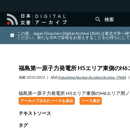
search
検索
この度、Japan Disasters Digital Archiv
ください。新たなJDAで皆様をお迎えすることを心待ちにし
福島第一原子力発電所 H5エリア東側のH
掲載
10/31/2013
経由
Fukushima Nuclear Accident Archive - FNAA
福島第一原子力発電所 H5エリア東側のH6エリア用
アーカイブされたソースを表示
ソース表示
テキストソース
タグ