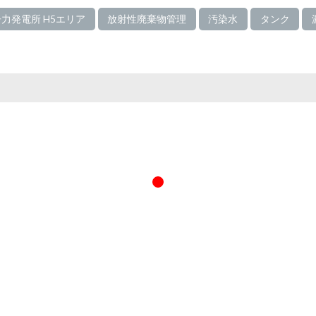
力発電所 H5エリア
放射性廃棄物管理
汚染水
タンク