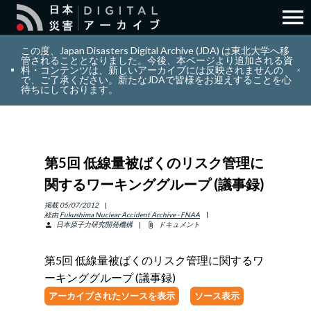
menu
search
検索
この度、Japan Disasters Digital Archive (JDA) は東北大学へ移
管されることとなりました。今後、本ページより追加される資
料・コンテンツは、新しいアーカイブには反映されませんの
で、ご了承ください。新たなJDAで皆様をお迎えすることを心
layers
コレクション
待ちにしております。
add_circle_outline
貢献
第5回 低線量被ばくのリスク管理に
info_outline
リソース
関するワーキンググループ (議事録)
アバウト
掲載
05/07/2012
経由
Fukushima Nuclear Accident Archive - FNAA
日本原子力研究開発機構
ドキュメント
person
attach_file
日本語
ENGLISH
第5回 低線量被ばくのリスク管理に関するワ
ーキンググループ (議事録)
アーカイブされたソースを表示
ソース表示
サインイン