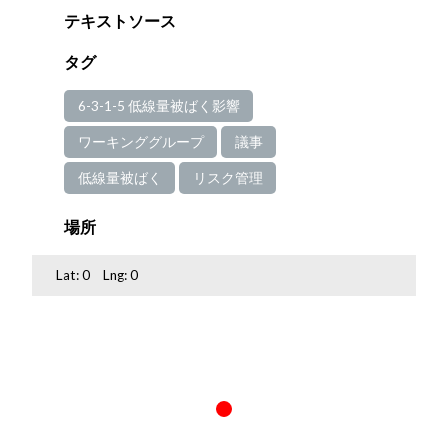
テキストソース
タグ
6-3-1-5 低線量被ばく影響
ワーキンググループ
議事
低線量被ばく
リスク管理
場所
Lat:
0
Lng:
0