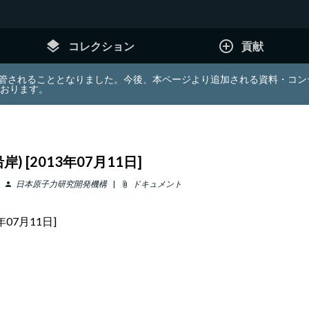
layers
add_circle_outline
コレクション
貢献
e (JDA) は東北大学へ移管されることとなりました。今後、本ページより追加さ
ております。
[2013年07月11日]
日本原子力研究開発機構
ドキュメント
person
attach_file
07月11日]