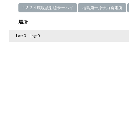
4-3-2-4 環境放射線サーベイ
福島第一原子力発電所
場所
Lat:
0
Lng:
0