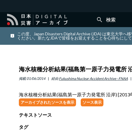
search
検索
この度、Japan Disasters Digital Archiv
ください。新たなJDAで皆様をお迎えすることを心待ちにし
海水核種分析結果(福島第一原子力発電所 沿岸) 
掲載
01/06/2014
経由
Fukushima Nuclear Accident Archive - FNAA
海水核種分析結果(福島第一原子力発電所 沿岸) [2013年
アーカイブされたソースを表示
ソース表示
テキストソース
タグ