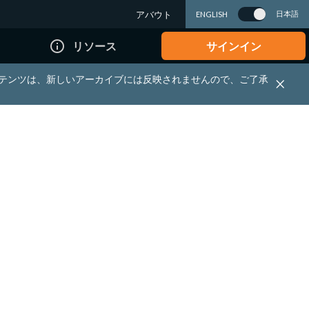
アバウト
日本語
ENGLISH
info_outline
リソース
サインイン
れる資料・コンテンツは、新しいアーカイブには反映されませんので、ご了承