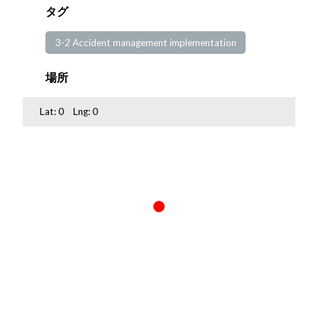
タグ
3-2 Accident management implementation
場所
Lat:
0
Lng:
0