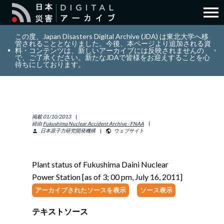
menu
search
検索
この度、Japan Disasters Digital Archive (JDA) は東北大学へ移
管されることとなりました。今後、本ページより追加される資
料・コンテンツは、新しいアーカイブには反映されませんの
で、ご了承ください。新たなJDAで皆様をお迎えすることを心
layers
コレクション
待ちにしております。
add_circle_outline
貢献
掲載
01/10/2013
info_outline
リソース
経由
Fukushima Nuclear Accident Archive - FNAA
日本原子力研究開発機構
ウェブサイト
person
public
アバウト
Plant status of Fukushima Daini Nuclear
Power Station [as of 3; 00 pm, July 16, 2011]
日本語
ENGLISH
アーカイブされたソースを表示
ソース表示
テキストソース
サインイン