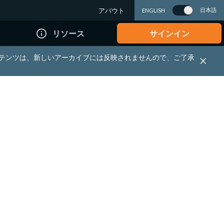
アバウト
日本語
ENGLISH
info_outline
リソース
サインイン
れる資料・コンテンツは、新しいアーカイブには反映されませんので、ご了承