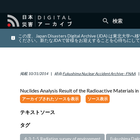
search
検索
この度、Japan Disasters Digital Archiv
ください。新たなJDAで皆様をお迎えすることを心待ちにし
掲載
10/31/2014
経由
Fukushima Nuclear Accident Archive - FNAA
Nuclides Analysis Result of the Radioactive Materials in 
アーカイブされたソースを表示
ソース表示
テキストソース
タグ
4-3-1-5 Radiation survey of environment
Fukushima Daiic