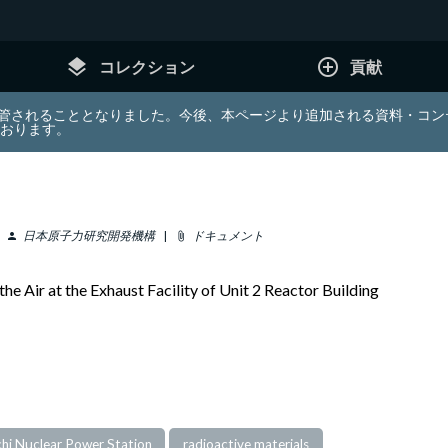
layers
add_circle_outline
コレクション
貢献
e (JDA) は東北大学へ移管されることとなりました。今後、本ページより追加さ
ております。
日本原子力研究開発機構
ドキュメント
person
attach_file
the Air at the Exhaust Facility of Unit 2 Reactor Building
hi Nuclear Power Station
radioactive materials