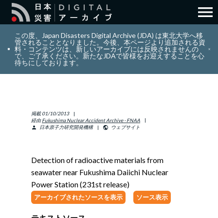
menu
search
検索
この度、Japan Disasters Digital Archive (JDA) は東北大学へ移
管されることとなりました。今後、本ページより追加される資
料・コンテンツは、新しいアーカイブには反映されませんの
で、ご了承ください。新たなJDAで皆様をお迎えすることを心
layers
コレクション
待ちにしております。
add_circle_outline
貢献
掲載
01/10/2013
info_outline
リソース
経由
Fukushima Nuclear Accident Archive - FNAA
日本原子力研究開発機構
ウェブサイト
person
public
アバウト
Detection of radioactive materials from
seawater near Fukushima Daiichi Nuclear
日本語
ENGLISH
Power Station (231st release)
アーカイブされたソースを表示
ソース表示
サインイン
テキストソース