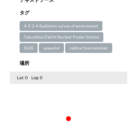
タグ
4-3-2-4 Radiation survey of environment
Fukushima Daiichi Nuclear Power Station
SEAS
seawater
radioactive materials
場所
Lat:
0
Lng:
0