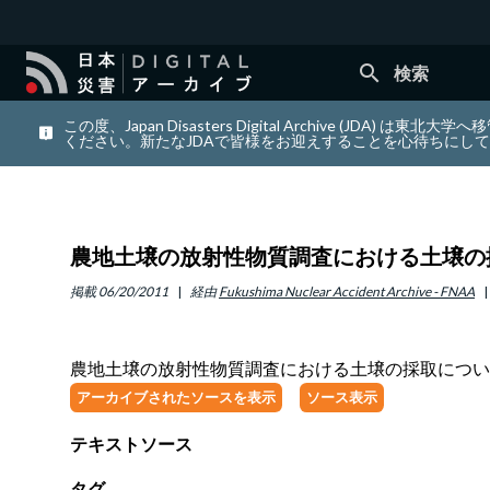
search
検索
この度、Japan Disasters Digital Archiv
ください。新たなJDAで皆様をお迎えすることを心待ちにし
農地土壌の放射性物質調査における土壌の
掲載
06/20/2011
経由
Fukushima Nuclear Accident Archive - FNAA
農地土壌の放射性物質調査における土壌の採取につい
アーカイブされたソースを表示
ソース表示
テキストソース
タグ