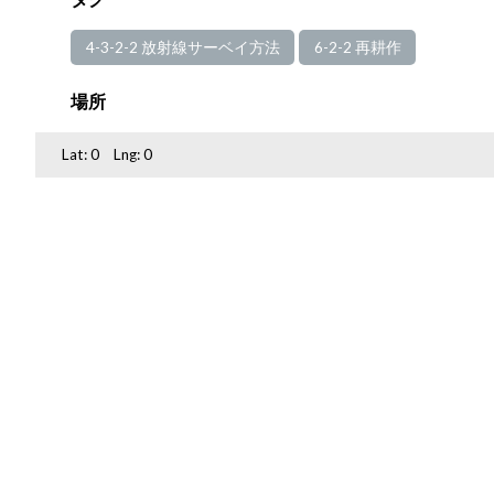
4-3-2-2 放射線サーベイ方法
6-2-2 再耕作
場所
Lat:
0
Lng:
0