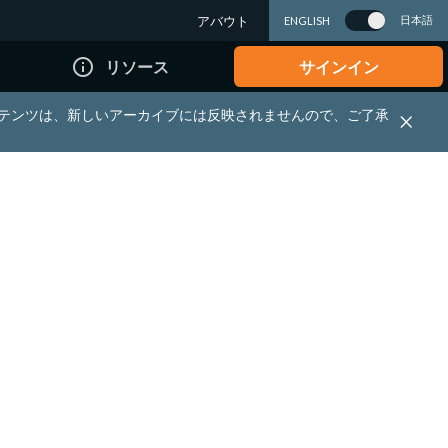
アバウト
日本語
ENGLISH
info_outline
リソース
サインイン
れる資料・コンテンツは、新しいアーカイブには反映されませんので、ご了承