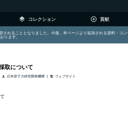
layers
add_circle_outline
コレクション
貢献
e (JDA) は東北大学へ移管されることとなりました。今後、本ページより追加さ
ております。
採取について
日本原子力研究開発機構
ウェブサイト
person
public
て