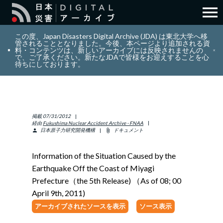
menu
search
検索
この度、Japan Disasters Digital Archive (JDA) は東北大学へ移
管されることとなりました。今後、本ページより追加される資
料・コンテンツは、新しいアーカイブには反映されませんの
で、ご了承ください。新たなJDAで皆様をお迎えすることを心
layers
コレクション
待ちにしております。
add_circle_outline
貢献
掲載
07/31/2012
info_outline
リソース
経由
Fukushima Nuclear Accident Archive - FNAA
日本原子力研究開発機構
ドキュメント
person
attach_file
アバウト
Information of the Situation Caused by the
Earthquake Off the Coast of Miyagi
日本語
ENGLISH
Prefecture（the 5th Release) （As of 08; 00
April 9th, 2011)
アーカイブされたソースを表示
ソース表示
サインイン