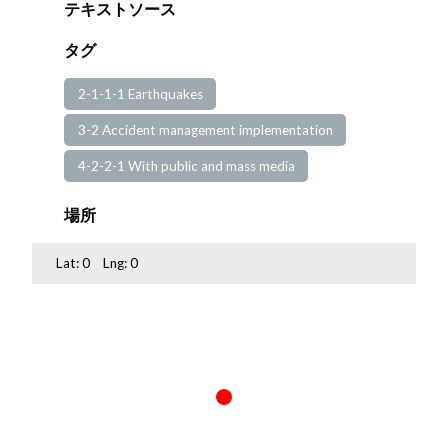
テキストソース
タグ
2-1-1-1 Earthquakes
3-2 Accident management implementation
4-2-2-1 With public and mass media
場所
Lat:
0
Lng:
0