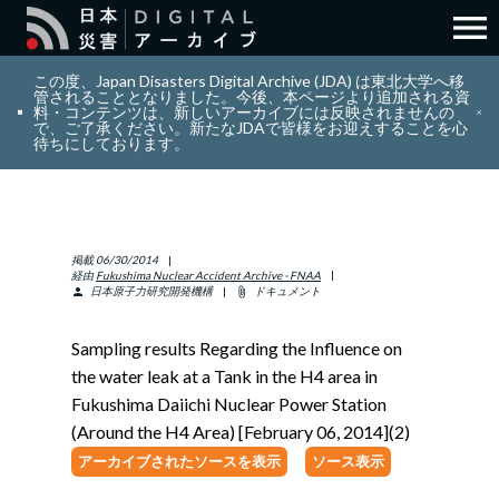
menu
search
検索
この度、Japan Disasters Digital Archive (JDA) は東北大学へ移
管されることとなりました。今後、本ページより追加される資
料・コンテンツは、新しいアーカイブには反映されませんの
で、ご了承ください。新たなJDAで皆様をお迎えすることを心
layers
コレクション
待ちにしております。
add_circle_outline
貢献
掲載
06/30/2014
info_outline
リソース
経由
Fukushima Nuclear Accident Archive - FNAA
日本原子力研究開発機構
ドキュメント
person
attach_file
アバウト
Sampling results Regarding the Influence on
the water leak at a Tank in the H4 area in
日本語
ENGLISH
Fukushima Daiichi Nuclear Power Station
(Around the H4 Area) [February 06, 2014](2)
アーカイブされたソースを表示
ソース表示
サインイン