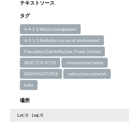
テキストソース
タグ
4-4-1-6 Waste management
4-3-1-5 Radiation survey of environment
Fukushima Daiichi Nuclear Power Station
REACTOR SITES
contaminated water
RADIOISOTOPES
radioactive materials
leaks
場所
Lat:
0
Lng:
0