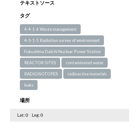
テキストソース
タグ
4-4-1-6 Waste management
4-3-1-5 Radiation survey of environment
Fukushima Daiichi Nuclear Power Station
REACTOR SITES
contaminated water
RADIOISOTOPES
radioactive materials
leaks
場所
Lat:
0
Lng:
0