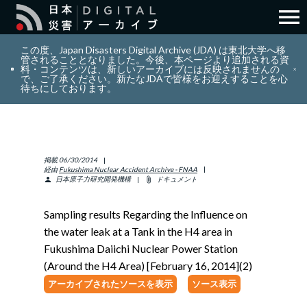
menu
search
検索
この度、Japan Disasters Digital Archive (JDA) は東北大学へ移
管されることとなりました。今後、本ページより追加される資
料・コンテンツは、新しいアーカイブには反映されませんの
で、ご了承ください。新たなJDAで皆様をお迎えすることを心
layers
コレクション
待ちにしております。
add_circle_outline
貢献
掲載
06/30/2014
info_outline
リソース
経由
Fukushima Nuclear Accident Archive - FNAA
日本原子力研究開発機構
ドキュメント
person
attach_file
アバウト
Sampling results Regarding the Influence on
the water leak at a Tank in the H4 area in
日本語
ENGLISH
Fukushima Daiichi Nuclear Power Station
(Around the H4 Area) [February 16, 2014](2)
アーカイブされたソースを表示
ソース表示
サインイン