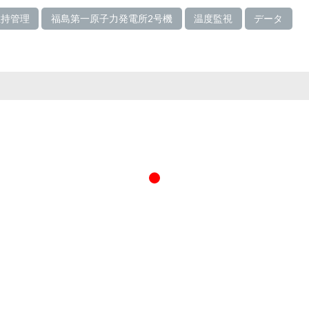
維持管理
福島第一原子力発電所2号機
温度監視
データ