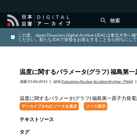
search
検索
この度、Japan Disasters Digital Archiv
ください。新たなJDAで皆様をお迎えすることを心待ちにし
温度に関するパラメータ(グラフ) 福島第一原子力
掲載
01/06/2014
経由
Fukushima Nuclear Accident Archive - FNAA
温度に関するパラメータ(グラフ) 福島第一原子力発電所 2号機
アーカイブされたソースを表示
ソース表示
テキストソース
タグ