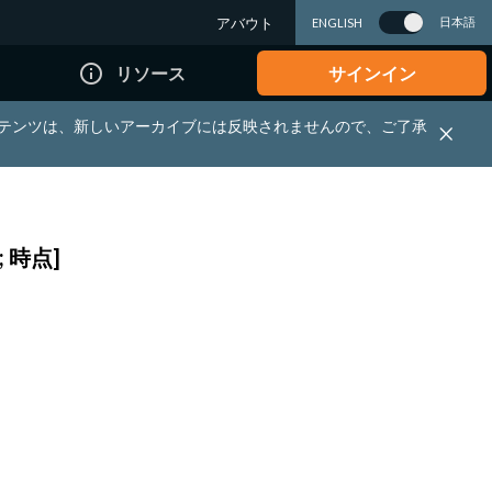
アバウト
日本語
ENGLISH
info_outline
リソース
サインイン
れる資料・コンテンツは、新しいアーカイブには反映されませんので、ご了承
 時点]