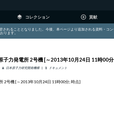
layers
add_circle_outline
コレクション
貢献
e (JDA) は東北大学へ移管されることとなりました。今後、本ページより追加さ
ております。
発電所 2号機 [～2013年10月24日 11時00分;
日本原子力研究開発機構
ドキュメント
person
attach_file
 [～2013年10月24日 11時00分; 時点]