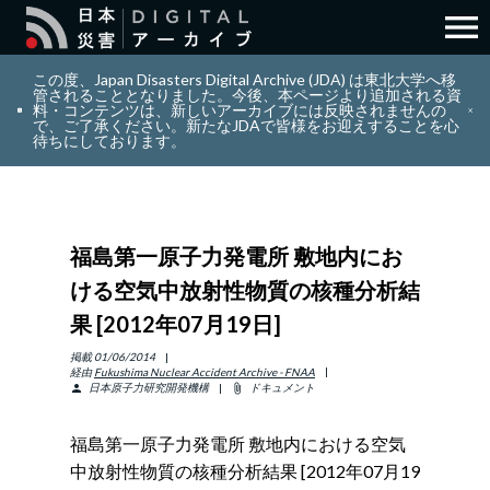
menu
search
検索
この度、Japan Disasters Digital Archive (JDA) は東北大学へ移
管されることとなりました。今後、本ページより追加される資
料・コンテンツは、新しいアーカイブには反映されませんの
で、ご了承ください。新たなJDAで皆様をお迎えすることを心
layers
コレクション
待ちにしております。
add_circle_outline
貢献
福島第一原子力発電所 敷地内にお
info_outline
リソース
ける空気中放射性物質の核種分析結
果 [2012年07月19日]
アバウト
掲載
01/06/2014
経由
Fukushima Nuclear Accident Archive - FNAA
日本原子力研究開発機構
ドキュメント
person
attach_file
日本語
ENGLISH
福島第一原子力発電所 敷地内における空気
中放射性物質の核種分析結果 [2012年07月19
サインイン