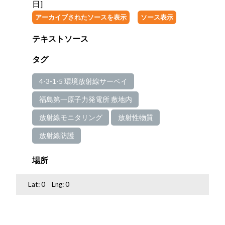
日]
アーカイブされたソースを表示
ソース表示
テキストソース
タグ
4-3-1-5 環境放射線サーベイ
福島第一原子力発電所 敷地内
放射線モニタリング
放射性物質
放射線防護
場所
Lat:
0
Lng:
0