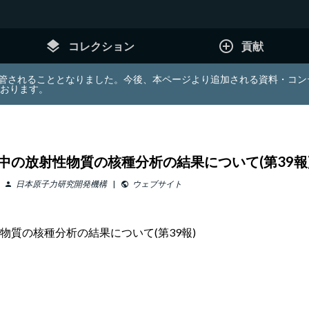
layers
add_circle_outline
コレクション
貢献
e (JDA) は東北大学へ移管されることとなりました。今後、本ページより追加さ
ております。
の放射性物質の核種分析の結果について(第39報
日本原子力研究開発機構
ウェブサイト
person
public
質の核種分析の結果について(第39報)