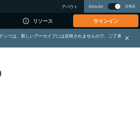
アバウト
日本語
ENGLISH
info_outline
リソース
サインイン
れる資料・コンテンツは、新しいアーカイブには反映されませんので、ご了承
)