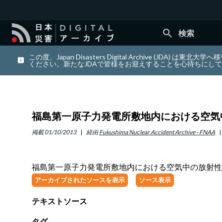
search
検索
この度、Japan Disasters Digital Archiv
ください。新たなJDAで皆様をお迎えすることを心待ちにし
福島第一原子力発電所敷地内における空気中
掲載
01/10/2013
経由
Fukushima Nuclear Accident Archive - FNAA
福島第一原子力発電所敷地内における空気中の放射性物
アーカイブされたソースを表示
ソース表示
テキストソース
タグ