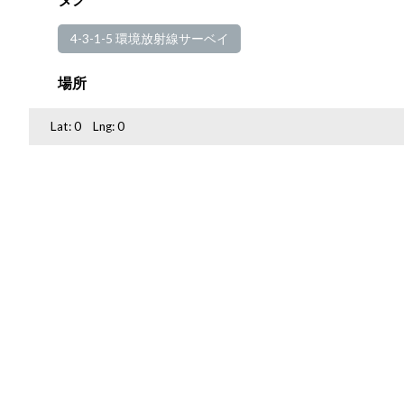
4-3-1-5 環境放射線サーベイ
場所
Lat:
0
Lng:
0