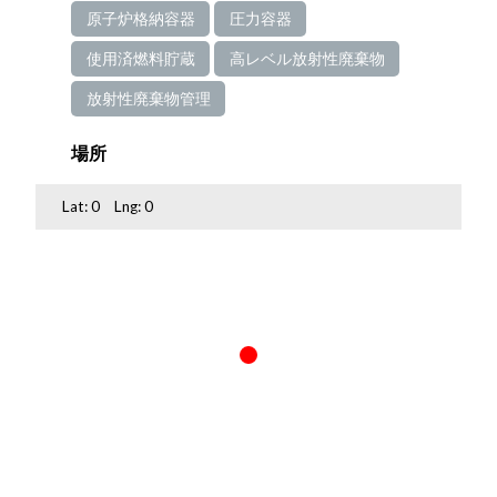
原子炉格納容器
圧力容器
使用済燃料貯蔵
高レベル放射性廃棄物
放射性廃棄物管理
場所
Lat:
0
Lng:
0