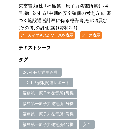
東京電力(株)｢福島第一原子力発電所第1～4
号機に対する｢中期的安全確保の考え方｣に基
づく施設運営計画に係る報告書(その2)及び
(その3)｣の評価(案) (資料3-1)
アーカイブされたソースを表示
ソース表示
テキストソース
タグ
2-3-4 長期運用管理
1-2-1-2 規制関連レポート
福島第一原子力発電所1号機
福島第一原子力発電所2号機
福島第一原子力発電所3号機
福島第一原子力発電所4号機
安全