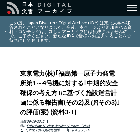
menu
search
検索
この度、Japan Disasters Digital Archive (JDA) は東北大学へ移
管されることとなりました。今後、本ページより追加される資
料・コンテンツは、新しいアーカイブには反映されませんの
で、ご了承ください。新たなJDAで皆様をお迎えすることを心
layers
コレクション
待ちにしております。
add_circle_outline
貢献
東京電力(株)｢福島第一原子力発電
info_outline
リソース
所第1～4号機に対する｢中期的安全
確保の考え方｣に基づく施設運営計
アバウト
画に係る報告書(その2)及び(その3)｣
の評価(案) (資料3-1)
日本語
ENGLISH
掲載
09/19/2012
経由
Fukushima Nuclear Accident Archive - FNAA
日本原子力研究開発機構
ドキュメント
person
attach_file
サインイン